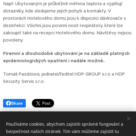
Např: Ubytovaným je průběžně měřena teplota a vyplňují
dotazníky, kde sledujeme jejich pohyb a kontakty. V
prostorách Hotelového domu jsou k dispozici dávkovače s
dezinfekcí. Všichni jsou povinni nosit respirátory, které lze
zakoupit také na recepci Hotelového domu. Návštěvy nejsou
povoleny.
Firemní a dlouhodobé ubytování je na základě platných
epidemiologických opatření i nadále možné.
Tomáš Pazdziora, jednatel/ředitel HDP GROUP s.r.o a HDP
Security Servis s.r.o.
Share
Používáme cookies, abychom zajistili správné fungování a
bezpečnost našich stránek. Tím vám můžeme zajistit tu