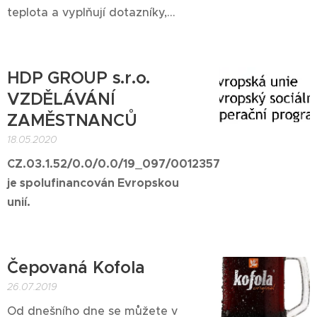
teplota a vyplňují dotazníky,...
HDP GROUP s.r.o.
VZDĚLÁVÁNÍ
ZAMĚSTNANCŮ
18.05.2020
CZ.03.1.52/0.0/0.0/19_097/0012357
je spolufinancován Evropskou
unií.
Čepovaná Kofola
26.07.2019
Od dnešního dne se můžete v