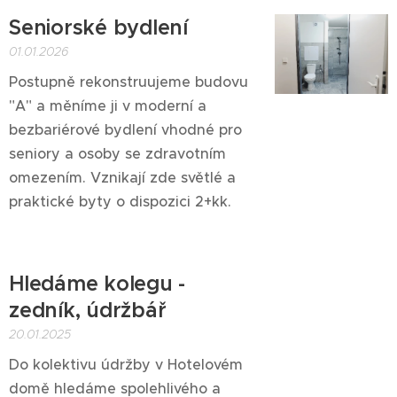
Seniorské bydlení
01.01.2026
Postupně rekonstruujeme budovu
"A" a měníme ji v moderní a
bezbariérové bydlení vhodné pro
seniory a osoby se zdravotním
omezením. Vznikají zde světlé a
praktické byty o dispozici 2+kk.
Hledáme kolegu -
zedník, údržbář
20.01.2025
Do kolektivu údržby v Hotelovém
domě hledáme spolehlivého a